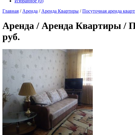
Избранное (
0
)
Главная
/
Аренда
/
Аренда Квартиры
/
Посуточная аренда квар
Аренда / Аренда Квартиры / П
руб.