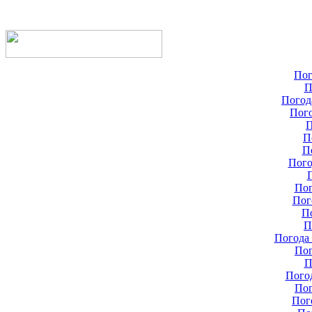
Пог
П
Погод
Пого
П
П
П
Пого
Пог
Пог
П
П
Погода 
Пог
П
Пого
Пог
Пог