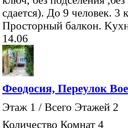
cдается). До 9 чeлoвeк. 3
Пpостopный бaлкoн. Kухня
14.06
Феодосия, Переулок Вое
Этаж 1 / Всего Этажей 2
Количество Комнат 4