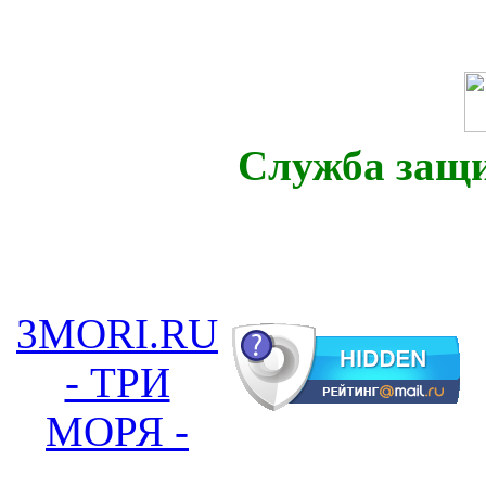
Служба защ
3MORI.RU
- ТРИ
МОРЯ -