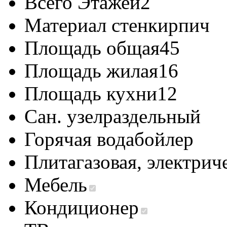
Всего Этажей
2
Материал стен
кирпич
Площадь общая
45
Площадь жилая
16
Площадь кухни
12
Сан. узел
раздельный
Горячая вода
бойлер
Плита
газовая, электрич
Мебель
Кондиционер