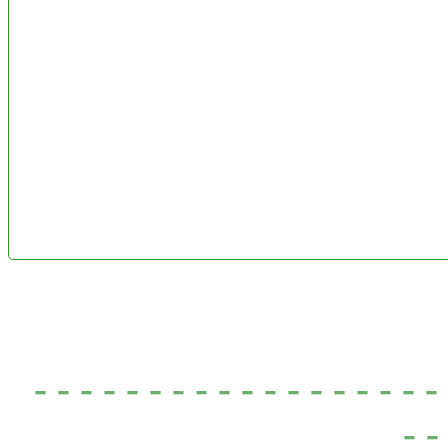
- - - - - - - - - - - - - - - - - 
- -