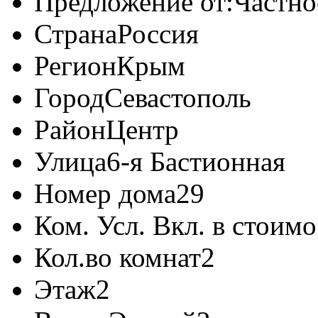
Предложение от:
Частно
Страна
Россия
Регион
Крым
Город
Севастополь
Район
Центр
Улица
6-я Бастионная
Номер дома
29
Ком. Усл. Вкл. в стоимо
Кол.во комнат
2
Этаж
2