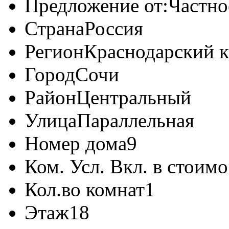
Предложение от:
Частно
Страна
Россия
Регион
Краснодарский 
Город
Сочи
Район
Центральный
Улица
Параллельная
Номер дома
9
Ком. Усл. Вкл. в стоимо
Кол.во комнат
1
Этаж
18