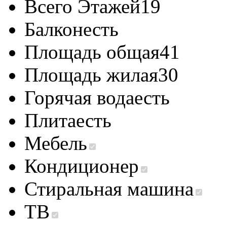
Всего Этажей
19
Балкон
есть
Площадь общая
41
Площадь жилая
30
Горячая вода
есть
Плита
есть
Мебель
Кондиционер
Стиральная машина
ТВ