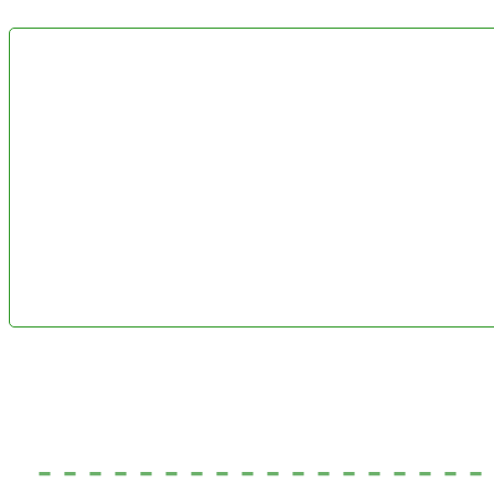
- - - - - - - - - - - - - - - - - 