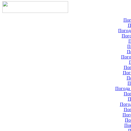
Пог
П
Погод
Пого
П
П
П
Пого
Пог
Пог
П
П
Погода 
Пог
П
Пого
Пог
Пог
По
По
П