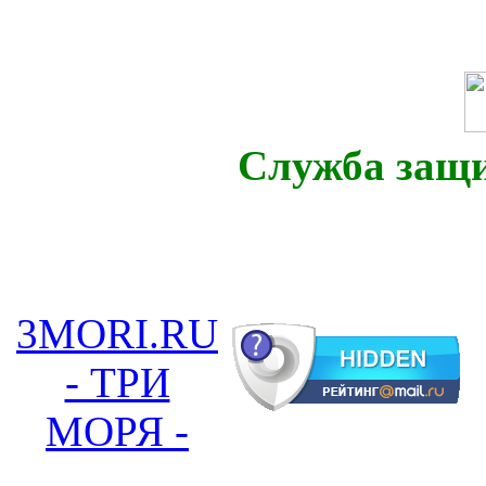
Служба защ
3MORI.RU
- ТРИ
МОРЯ -