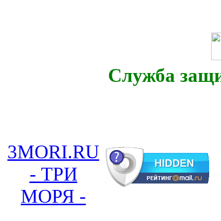
Служба защ
3MORI.RU
- ТРИ
МОРЯ -