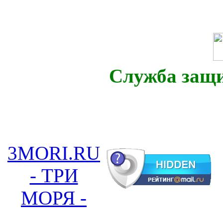
Служба защ
3MORI.RU
- ТРИ
МОРЯ -