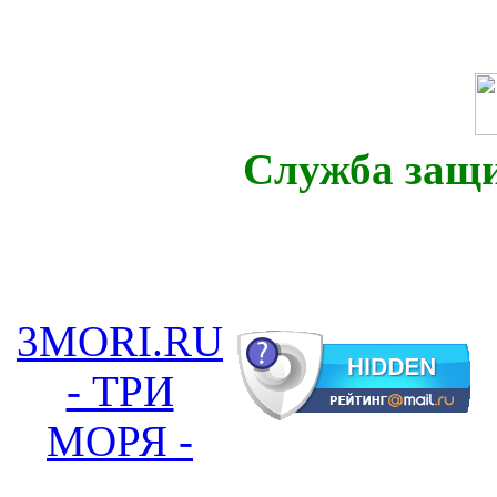
Служба защ
3MORI.RU
- ТРИ
МОРЯ -