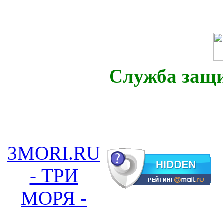
Служба защ
3MORI.RU
- ТРИ
МОРЯ -