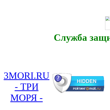
Служба защ
3MORI.RU
- ТРИ
МОРЯ -