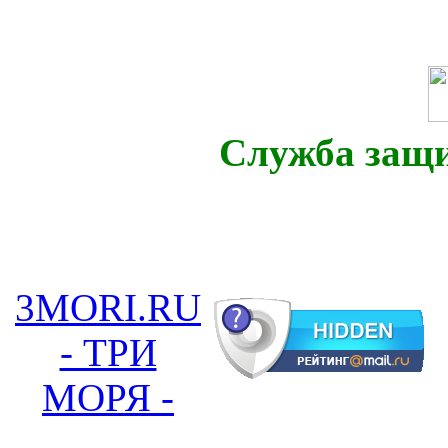
Служба защ
3MORI.RU
- ТРИ
МОРЯ -