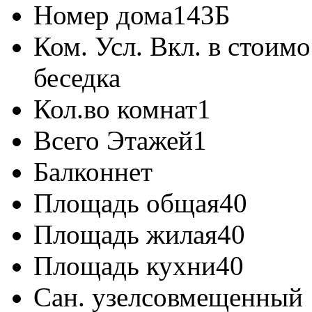
Номер дома
143Б
Ком. Усл. Вкл. в стоимо
беседка
Кол.во комнат
1
Всего Этажей
1
Балкон
нет
Площадь общая
40
Площадь жилая
40
Площадь кухни
40
Сан. узел
совмещенный