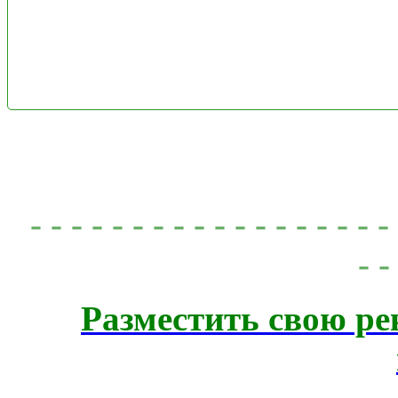
- - - - - - - - - - - - - - - - - 
- -
Разместить свою ре