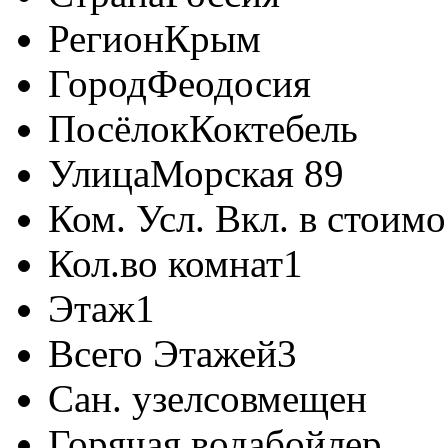
Регион
Крым
Город
Феодосия
Посёлок
Коктебель
Улица
Морская 89
Ком. Усл. Вкл. в стоимо
Кол.во комнат
1
Этаж
1
Всего Этажей
3
Сан. узел
совмещен
Горячая вода
бойлер