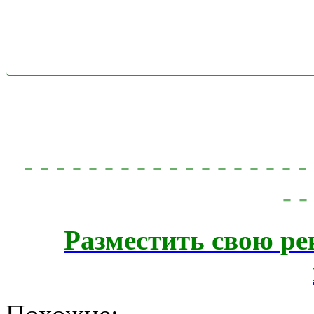
- - - - - - - - - - - - - - - - - 
- -
Разместить свою ре