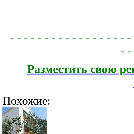
- - - - - - - - - - - - - - - - - 
- -
Разместить свою ре
Похожие: