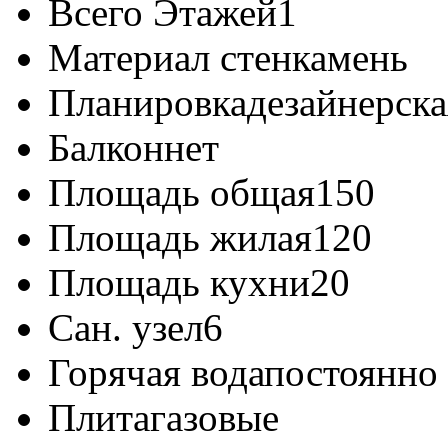
Всего Этажей
1
Материал стен
камень
Планировка
дезайнерска
Балкон
нет
Площадь общая
150
Площадь жилая
120
Площадь кухни
20
Сан. узел
6
Горячая вода
постоянно
Плита
газовые