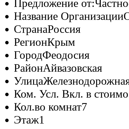
Предложение от:
Частно
Название Организации
Страна
Россия
Регион
Крым
Город
Феодосия
Район
Айвазовская
Улица
Железнодорожна
Ком. Усл. Вкл. в стоимо
Кол.во комнат
7
Этаж
1