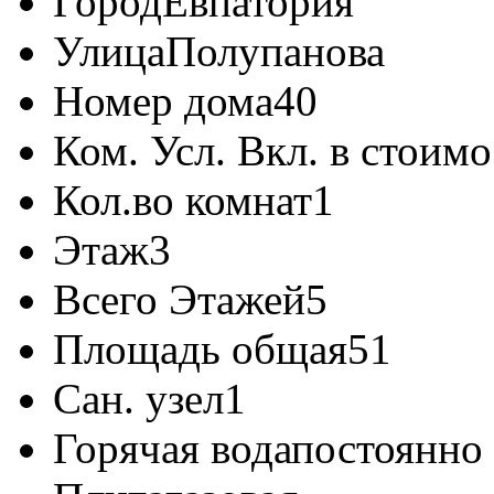
Город
Евпатория
Улица
Полупанова
Номер дома
40
Ком. Усл. Вкл. в стоимо
Кол.во комнат
1
Этаж
3
Всего Этажей
5
Площадь общая
51
Сан. узел
1
Горячая вода
постоянно