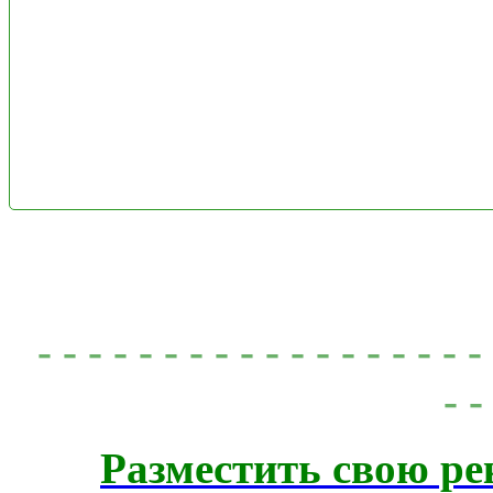
- - - - - - - - - - - - - - - - - 
- -
Разместить свою ре