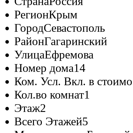
Страна
Россия
Регион
Крым
Город
Севастополь
Район
Гагаринский
Улица
Ефремова
Номер дома
14
Ком. Усл. Вкл. в стоимо
Кол.во комнат
1
Этаж
2
Всего Этажей
5