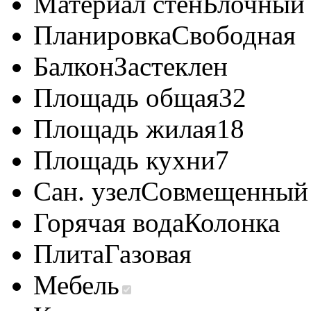
Материал стен
Блочный
Планировка
Свободная
Балкон
Застеклен
Площадь общая
32
Площадь жилая
18
Площадь кухни
7
Сан. узел
Совмещенный
Горячая вода
Колонка
Плита
Газовая
Мебель