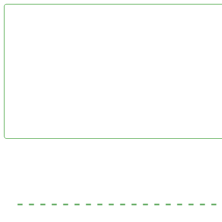
- - - - - - - - - - - - - - - - - 