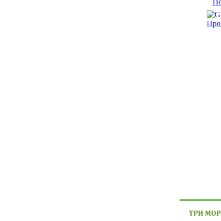
По
Про