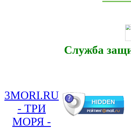
Служба защ
3MORI.RU
- ТРИ
МОРЯ -