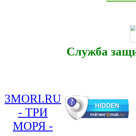
Служба защ
3MORI.RU
- ТРИ
МОРЯ -