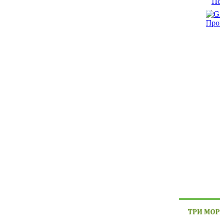
По
Про