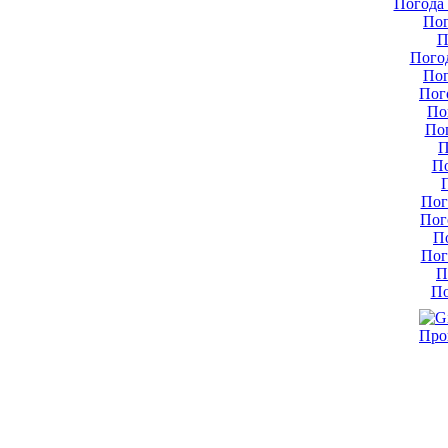
Погода 
Пог
П
Пого
Пог
Пог
По
По
П
По
Пог
Пог
П
Пог
П
По
Про