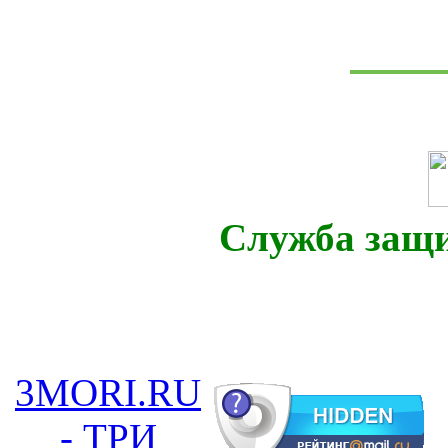
Служба защ
3MORI.RU
- ТРИ